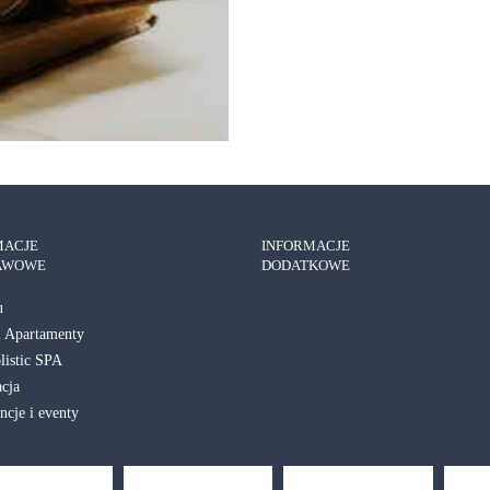
MACJE
INFORMACJE
AWOWE
DODATKOWE
u
i Apartamenty
istic SPA
acja
ncje i eventy