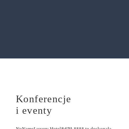
Lato w NN
ZOBACZ SZCZEGÓŁY
Konferencje
i eventy
Jesienne Melancholie w NoName
NoNameLuxury Hotel&SPA **** to doskonała