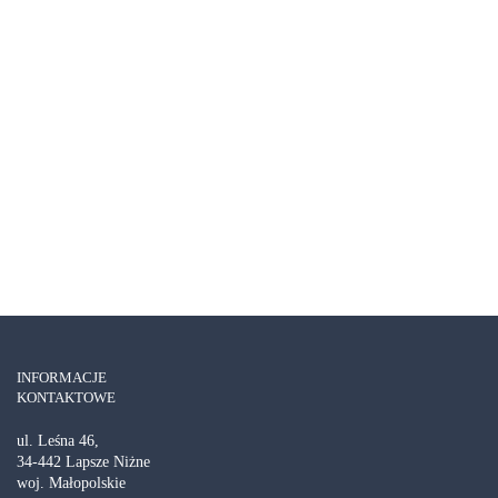
Luksusowe wakacje w NN
ZOBACZ SZCZEGÓŁY
INFORMACJE
KONTAKTOWE
ul. Leśna 46,
34-442 Lapsze Niżne
woj. Małopolskie