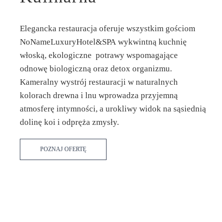
Elegancka restauracja oferuje wszystkim gościom
NoNameLuxuryHotel&SPA wykwintną kuchnię
Voucher – podaruj szczęście
włoską, ekologiczne potrawy wspomagające
odnowę biologiczną oraz detox organizmu.
Kameralny wystrój restauracji w naturalnych
ZOBACZ SZCZEGÓŁY
kolorach drewna i lnu wprowadza przyjemną
atmosferę intymności, a urokliwy widok na sąsiednią
dolinę koi i odpręża zmysły.
POZNAJ OFERTĘ
Wigilia w NoName