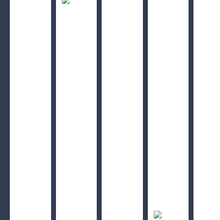
Celebracja miłości w górskim SPA – oferta z rabatem
10 %
ZOBACZ SZCZEGÓŁY
Detox warzywno owocowy Natura Cold Press
ZOBACZ SZCZEGÓŁY