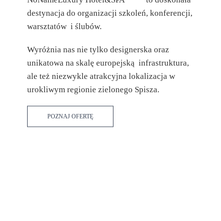
destynacja do organizacji szkoleń, konferencji,
warsztatów i
ślubów.
ZOBACZ SZCZEGÓŁY
Wyróżnia nas nie tylko designerska oraz
unikatowa na skalę europejską infrastruktura,
ale też niezwykle atrakcyjna lokalizacja w
urokliwym regionie zielonego Spisza.
POZNAJ OFERTĘ
All Inclusive -10%
ZOBACZ SZCZEGÓŁY