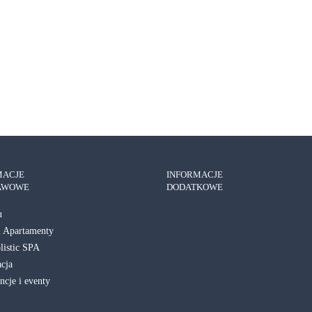
enne Melancholie w NoName
ZOBACZ SZCZEGÓŁY
MACJE
INFORMACJE
AWOWE
DODATKOWE
u
i Apartamenty
istic SPA
acja
ncje i eventy