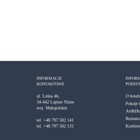
Jesi
INFORMACJE
INFOR
KONTAKTOWE
PODST
O hotel
ul. Leśna 46,
34-442 Lapsze Niżne
Pokoje 
woj. Małopolskie
Art&Hol
Restaur
tel. +48 797 502 141
Konfere
tel. +48 797 502 131