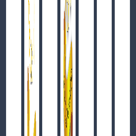
Detox warzywno owocowy Natura Cold Press
ZOBACZ SZCZEGÓŁY
Ceny i wyposażenie
ZOBACZ SZCZEGÓŁY