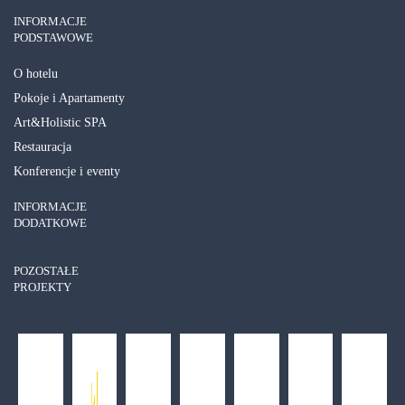
INFORMACJE
PODSTAWOWE
O hotelu
Pokoje i Apartamenty
Art&Holistic SPA
Restauracja
Konferencje i eventy
Voucher – podaruj szczęście
INFORMACJE
DODATKOWE
ZOBACZ SZCZEGÓŁY
POZOSTAŁE
PROJEKTY