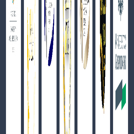
Celebracja miłości w górskim SPA – oferta z rabatem
10 %
ZOBACZ SZCZEGÓŁY