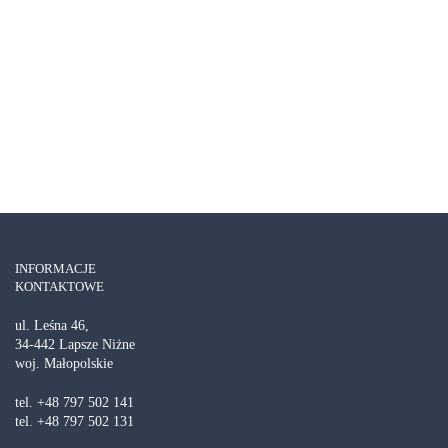
ZOBACZ SZCZEGÓŁY
INFORMACJE
KONTAKTOWE
ul. Leśna 46,
Relaks i ukojenie we dwoje
34-442 Lapsze Niżne
woj. Małopolskie
ZOBACZ SZCZEGÓŁY
tel. +48 797 502 141
tel. +48 797 502 131