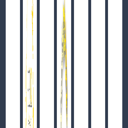
Sylwester w NoName
ZOBACZ SZCZEGÓŁY
Luksusowe wakacje w NN
ZOBACZ SZCZEGÓŁY