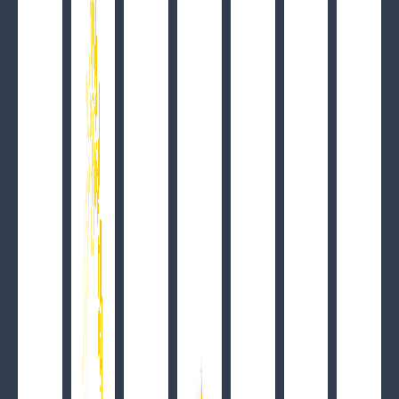
Wigilia w NoName
ZOBACZ SZCZEGÓŁY