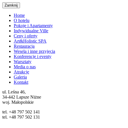
Zamknij
Home
O hotelu
Pokoje i Apartamenty
Indywidualne Ville
Ceny i oferty
Art&Holistic SPA
Restauracja
Wesela i inne przyjęcia
Konferencje i eventy
Warsztaty
Media o nas
Atrakcje
Galeria
Kontakt
ul. Leśna 46,
34-442 Lapsze Niżne
woj. Małopolskie
tel. +48 797 502 141
tel. +48 797 502 131